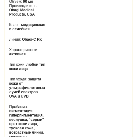
Объем:
90 мл
Производитель:
Obagi Medical
Products, USA
Класс:
медицинская
и лечебная
Линия:
Obagi-С Rx
Характеристики:
активная
Тип кожи:
любой тип
кожи лица
Тип ухода:
защита
кожи от
ультрафиолетовых
лучей спектров
UVA и UVB
Проблема:
пигментация,
гиперпигментация,
веснушки, "серый"
цвет кожи лица
,
тусклая кожа,
возрастные линии,
морщины,