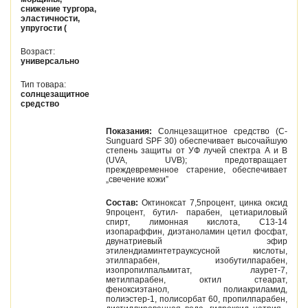
снижение тургора,
эластичности,
упругости (
Возраст:
универсально
Тип товара:
солнцезащитное
средство
Показания:
Солнцезащитное средство (C-
Sunguard SPF 30) обеспечивает высочайшую
степень защиты от УФ лучей спектра А и В
(UVA, UVB); предотвращает
преждевременное старение, обеспечивает
„свечение кожи”
Состав:
Октиноксат 7,5процент, цинка оксид
9процент, бутил- парабен, цетиариловый
спирт, лимонная кислота, С13-14
изопараффин, диэтаноламин цетил фосфат,
двунатриевый эфир
этилендиаминтетрауксусной кислоты,
этилпарабен, изобутилпарабен,
изопропилпальмитат, лаурет-7,
метилпарабен, октил стеарат,
феноксиэтанол, полиакриламид,
полиэстер-1, полисорбат 60, пропилпарабен,