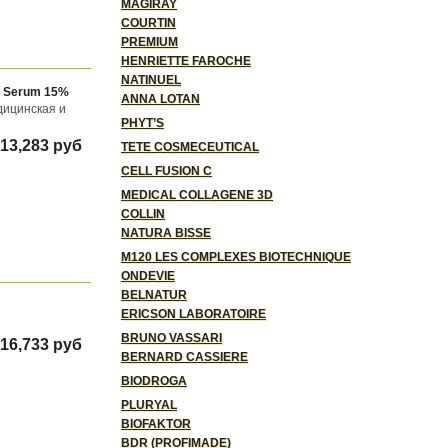
MAGIRAY
COURTIN
PREMIUM
HENRIETTE FAROCHE
NATINUEL
C Serum 15%
ANNA LOTAN
дицинская и
PHYT’S
13,283 руб
TETE COSMECEUTICAL
CELL FUSION C
MEDICAL COLLAGENE 3D
COLLIN
NATURA BISSE
M120 LES COMPLEXES BIOTECHNIQUE
ONDEVIE
BELNATUR
ERICSON LABORATOIRE
BRUNO VASSARI
16,733 руб
BERNARD CASSIERE
BIODROGA
PLURYAL
BIOFAKTOR
BDR (PROFIMADE)