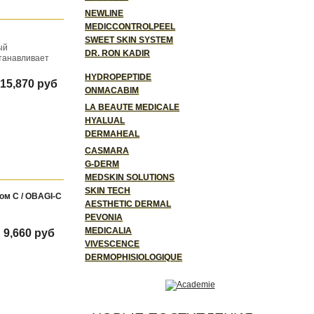
NEWLINE
MEDICCONTROLPEEL
SWEET SKIN SYSTEM
ый
DR. RON KADIR
танавливает
HYDROPEPTIDE
15,870 руб
ONMACABIM
LA BEAUTE MEDICALE
HYALUAL
DERMAHEAL
CASMARA
G-DERM
MEDSKIN SOLUTIONS
SKIN TECH
м С / OBAGI-C
AESTHETIC DERMAL
PEVONIA
MEDICALIA
9,660 руб
VIVESCENCE
DERMOPHISIOLOGIQUE