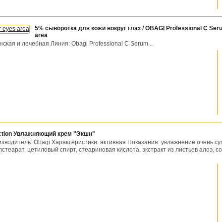
5% сыворотка для кожи вокруг глаз / OBAGI Professional C Ser
area
ская и лечебная Линия: Obagi Professional C Serum ..
tion Увлажняющий крем "Экшн"
изводитель: Obagi Характеристики: активная Показания: увлажнение очень су
теарат, цетиловый спирт, стеариновая кислота, экстракт из листьев алоэ, с