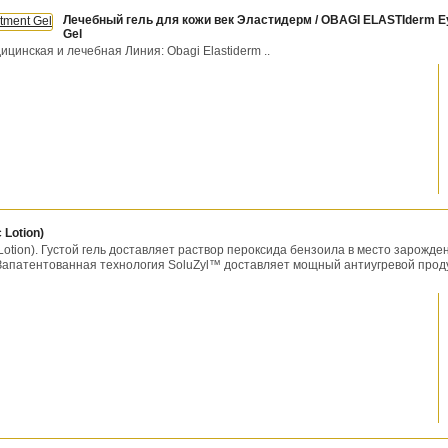
Лечебный гель для кожи век Эластидерм / OBAGI ELASTIderm E
Gel
цинская и лечебная Линия: Obagi Elastiderm ..
 Lotion)
Lotion). Густой гель доставляет раствор пероксида бензоила в место зарожде
 Запатентованная технология SoluZyl™ доставляет мощный антиугревой проду