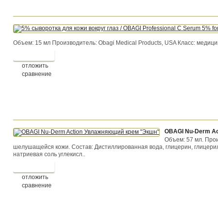
Объем: 15 мл Производитель: Obagi Medical Products, USA Класс: медицин
отложить
сравнение
OBAGI Nu-Derm Ac
Объем: 57 мл. Про
шелушащейся кожи. Состав: Дистиллированная вода, глицерин, глицерилс
натриевая соль углекисл..
отложить
сравнение