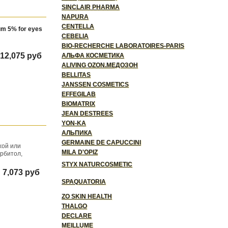
SINCLAIR PHARMA
NAPURA
CENTELLA
um 5% for eyes
CEBELIA
BIO-RECHERCHE LABORATOIRES-PARIS
12,075 руб
АЛЬФА КОСМЕТИКА
ALIVING OZON.МЕДОЗОН
BELLITAS
JANSSEN COSMETICS
EFFEGILAB
BIOMATRIX
JEAN DESTREES
YON-KA
АЛЬПИКА
GERMAINE DE CAPUCCINI
хой или
MILA D'OPIZ
орбитол,
STYX NATURCOSMETIC
7,073 руб
SPAQUATORIA
ZO SKIN HEALTH
THALGO
DECLARE
MEILLUME