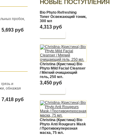
НОВЫЕ ПОСТУПЛЕНИЯ
Bio Phyto Refreshing
Toner Освежающий тоник,
альных пробок,
300 мл
4,313 руб
5,693 руб
Christina (Кристина) Bio
Phyto Mild Facial Cleanser
/ Мягкий очищающий
гель, 250 мл.
3,450 руб
 грязь и
ожи, обнажая
7,418 руб
Christina (Кристина) Bio
Phyto Anti Rougeurs Mask
/ Противокуперозная
маска, 75 мл.