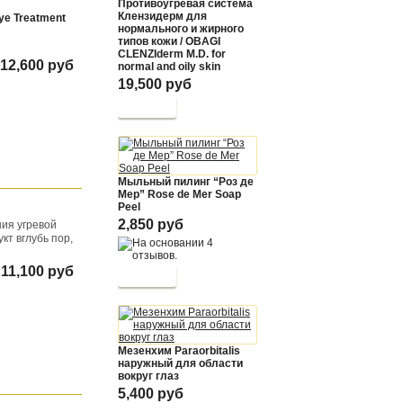
Противоугревая система
Клензидерм для
ye Treatment
нормального и жирного
типов кожи / OBAGI
CLENZIderm M.D. for
12,600 руб
normal and oily skin
19,500 руб
Купить
Мыльный пилинг “Роз де
Мер” Rose de Mer Soap
Peel
2,850 руб
ния угревой
кт вглубь пор,
11,100 руб
Купить
Мезенхим Paraorbitalis
наружный для области
вокруг глаз
5,400 руб