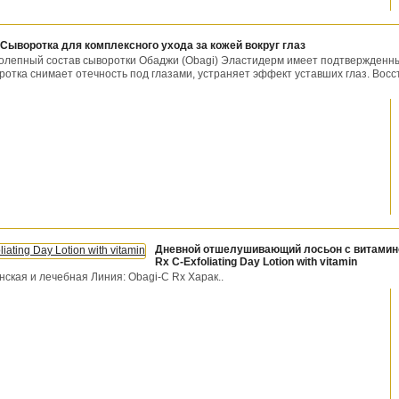
 Сыворотка для комплексного ухода за кожей вокруг глаз
олепный состав сыворотки Обаджи (Obagi) Эластидерм имеет подтвержденн
ка снимает отечность под глазами, устраняет эффект уставших глаз. Восс
Дневной отшелушивающий лосьон с витамино
Rx С-Exfoliating Day Lotion with vitamin
нская и лечебная Линия: Obagi-С Rx Харак..