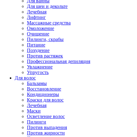
Для ванны
Для шеи и декольте
Лечебная
Лифтинг
Массажные средства
Омоложение
Очищение
Пилинги, скрабы
Питание
Похудение
Против растяжек
Профессиональная депиляция
Увлажнение
Упругость
Для волос
Бальзамы
Восстановление
Кондиционеры
Краски для волос
Лечебная
Маски
Осветление волос
Пилинги
Против выпадения
Против жирности