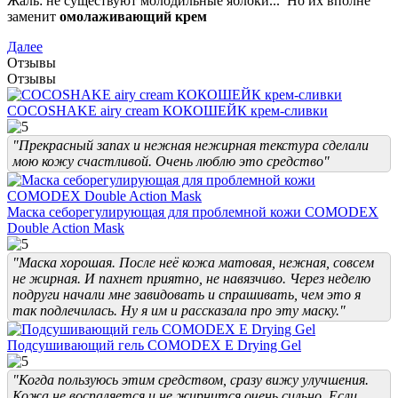
Жаль: не существуют молодильные яблоки... Но их вполне
заменит
омолаживающий крем
Далее
Отзывы
Отзывы
COCOSHAKE airy cream КОКОШЕЙК крем-сливки
"Прекрасный запах и нежная нежирная текстура сделали
мою кожу счастливой. Очень люблю это средство"
Маска себорегулирующая для проблемной кожи COMODEX
Double Action Mask
"Маска хорошая. После неё кожа матовая, нежная, совсем
не жирная. И пахнет приятно, не навязчиво. Через неделю
подруги начали мне завидовать и спрашивать, чем это я
так подлечилась. Ну я им и рассказала про эту маску."
Подсушивающий гель COMODEX E Drying Gel
"Когда пользуюсь этим средством, сразу вижу улучшения.
Кожа не воспаляется и не жирнится очень сильно. Если