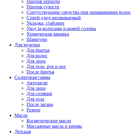
Против перхоти
Против сухости
Сопутствующие средства при окрашивании волос
Спрей-уход несмываемый
Укладка, стайлинг
Уход за волосами и кожей головы
Химическая завивка
Шампуни
Для мужчин
Для бритья
Для волос
Для лица
Для тела, рук и ног
После бритья
Солнечная гамма
Автозагар
Для лица
Для солярия
Для тела
После загара
Разное
Масла
Косметические масла
Массажные масла и кремы
Детская