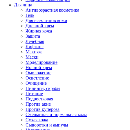
Для лица
Антивозрастная косметика
Гель
Для всех типов кожи
Дневной крем
Жирная кожа
Защита
Лечебная
Лифтинг
Макияж
Маски
Моделирование
Ночной крем
Омоложение
Осветление
Очищение
Пилинги, скрабы
Питание
Подростковая
Против акне
Против купероза
Смешанная и нормальная кожа
Сухая кожа
Сыворотки и ампулы