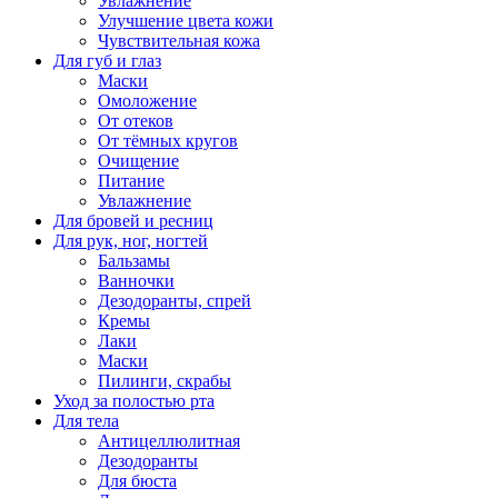
Увлажнение
Улучшение цвета кожи
Чувствительная кожа
Для губ и глаз
Маски
Омоложение
От отеков
От тёмных кругов
Очищение
Питание
Увлажнение
Для бровей и ресниц
Для рук, ног, ногтей
Бальзамы
Ванночки
Дезодоранты, спрей
Кремы
Лаки
Маски
Пилинги, скрабы
Уход за полостью рта
Для тела
Антицеллюлитная
Дезодоранты
Для бюста