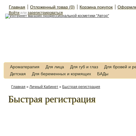
Главная
Отложенный товар (0)
Корзина покупок
Оформле
Войти
или
зарегистрироваться
Ароматерапия
Для лица
Для губ и глаз
Для бровей и р
Детская
Для беременных и кормящих
БАДы
Главная
»
Личный Кабинет
»
Быстрая регистрация
Быстрая регистрация