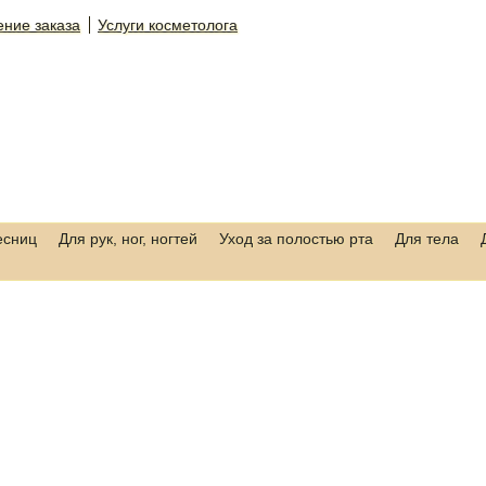
ние заказа
Услуги косметолога
есниц
Для рук, ног, ногтей
Уход за полостью рта
Для тела