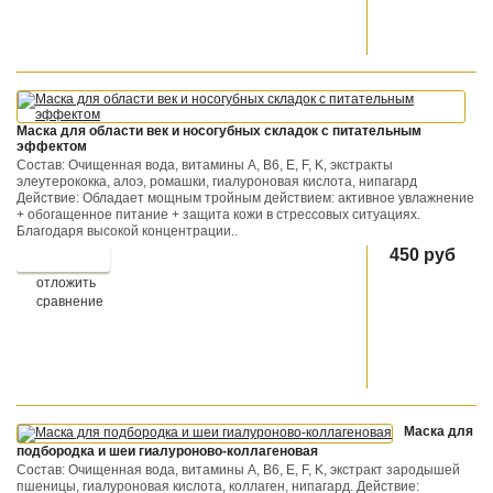
Маска для области век и носогубных складок c питательным
эффектом
Состав: Очищенная вода, витамины A, B6, E, F, K, экстракты
элеутерококка, алоэ, ромашки, гиалуроновая кислота, нипагард
Действие: Обладает мощным тройным действием: активное увлажнение
+ обогащенное питание + защита кожи в стрессовых ситуациях.
Благодаря высокой концентрации..
450 руб
отложить
сравнение
Маска для
подбородка и шеи гиалуроново-коллагеновая
Состав: Очищенная вода, витамины A, B6, E, F, K, экстракт зародышей
пшеницы, гиалуроновая кислота, коллаген, нипагард. Действие: