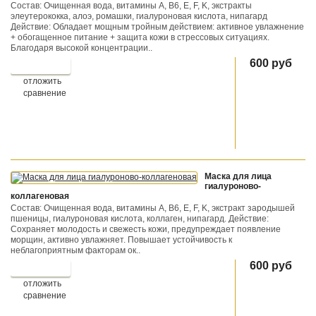
Состав: Очищенная вода, витамины A, B6, E, F, K, экстракты
элеутерококка, алоэ, ромашки, гиалуроновая кислота, нипагард
Действие: Обладает мощным тройным действием: активное увлажнение
+ обогащенное питание + защита кожи в стрессовых ситуациях.
Благодаря высокой концентрации..
600 руб
отложить
сравнение
Маска для лица
гиалуроново-
коллагеновая
Состав: Очищенная вода, витамины A, B6, E, F, K, экстракт зародышей
пшеницы, гиалуроновая кислота, коллаген, нипагард. Действие:
Сохраняет молодость и свежесть кожи, предупреждает появление
морщин, активно увлажняет. Повышает устойчивость к
неблагоприятным факторам ок..
600 руб
отложить
сравнение