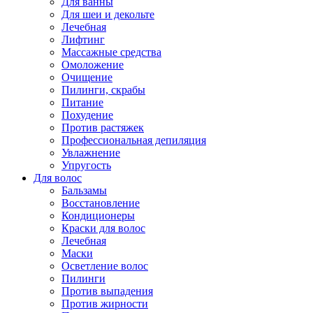
Для ванны
Для шеи и декольте
Лечебная
Лифтинг
Массажные средства
Омоложение
Очищение
Пилинги, скрабы
Питание
Похудение
Против растяжек
Профессиональная депиляция
Увлажнение
Упругость
Для волос
Бальзамы
Восстановление
Кондиционеры
Краски для волос
Лечебная
Маски
Осветление волос
Пилинги
Против выпадения
Против жирности