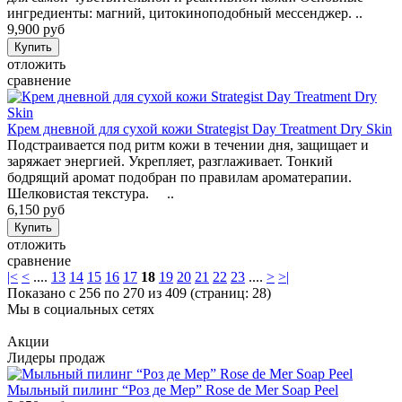
ингредиенты: магний, цитокиноподобный мессенджер. ..
9,900 руб
отложить
сравнение
Крем дневной для сухой кожи Strategist Day Treatment Dry Skin
Подстраивается под ритм кожи в течении дня, защищает и
заряжает энергией. Укрепляет, разглаживает. Тонкий
бодрящий аромат подобран по правилам ароматерапии.
Шелковистая текстура. ..
6,150 руб
отложить
сравнение
|<
<
....
13
14
15
16
17
18
19
20
21
22
23
....
>
>|
Показано с 256 по 270 из 409 (страниц: 28)
Мы в социальных сетях
Акции
Лидеры продаж
Мыльный пилинг “Роз де Мер” Rose de Mer Soap Peel