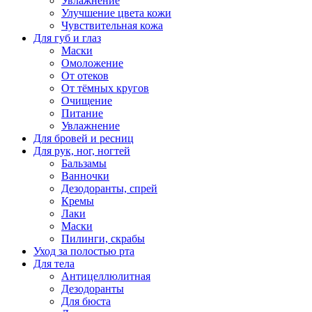
Увлажнение
Улучшение цвета кожи
Чувствительная кожа
Для губ и глаз
Маски
Омоложение
От отеков
От тёмных кругов
Очищение
Питание
Увлажнение
Для бровей и ресниц
Для рук, ног, ногтей
Бальзамы
Ванночки
Дезодоранты, спрей
Кремы
Лаки
Маски
Пилинги, скрабы
Уход за полостью рта
Для тела
Антицеллюлитная
Дезодоранты
Для бюста