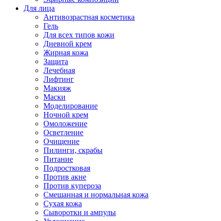
Для лица
Антивозрастная косметика
Гель
Для всех типов кожи
Дневной крем
Жирная кожа
Защита
Лечебная
Лифтинг
Макияж
Маски
Моделирование
Ночной крем
Омоложение
Осветление
Очищение
Пилинги, скрабы
Питание
Подростковая
Против акне
Против купероза
Смешанная и нормальная кожа
Сухая кожа
Сыворотки и ампулы