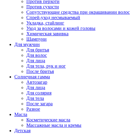
Против перхоти
Против сухости
Сопутствующие средства при окрашивании волос
Спрей-уход несмываемый
Укладка, стайлинг
Уход за волосами и кожей головы
Химическая завивка
Шампуни
Для мужчин
Для бритья
Для волос
Для лица
Для тела, рук и ног
После бритья
Солнечная гамма
Автозагар
Для лица
Для солярия
Для тела
После загара
Разное
Масла
Косметические масла
Массажные масла и кремы
Детская