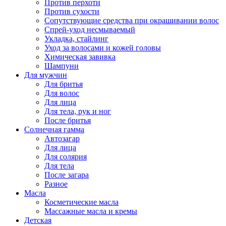
Против перхоти
Против сухости
Сопутствующие средства при окрашивании волос
Спрей-уход несмываемый
Укладка, стайлинг
Уход за волосами и кожей головы
Химическая завивка
Шампуни
Для мужчин
Для бритья
Для волос
Для лица
Для тела, рук и ног
После бритья
Солнечная гамма
Автозагар
Для лица
Для солярия
Для тела
После загара
Разное
Масла
Косметические масла
Массажные масла и кремы
Детская