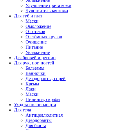
Увлажнение
Улучшение цвета кожи
Чувствительная кожа
Для губ и глаз
Маски
Омоложение
От отеков
От тёмных кругов
Очищение
Питание
Увлажнение
Для бровей и ресниц
Для рук, ног, ногтей
Бальзамы
Ванночки
Дезодоранты, спрей
Кремы
Лаки
Маски
Пилинги, скрабы
Уход за полостью рта
Для тела
Антицеллюлитная
Дезодоранты
Для бюста