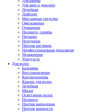
Для ванны
Для шеи и декольте
Лечебная
Лифтинг
Массажные средства
Омоложение
Очищение
Пилинги, скрабы
Питание
Похудение
Против растяжек
Профессиональная депиляция
Увлажнение
Упругость
Для волос
Бальзамы
Восстановление
Кондиционеры
Краски для волос
Лечебная
Маски
Осветление волос
Пилинги
Против выпадения
Против жирности