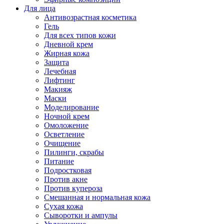
Для лица
Антивозрастная косметика
Гель
Для всех типов кожи
Дневной крем
Жирная кожа
Защита
Лечебная
Лифтинг
Макияж
Маски
Моделирование
Ночной крем
Омоложение
Осветление
Очищение
Пилинги, скрабы
Питание
Подростковая
Против акне
Против купероза
Смешанная и нормальная кожа
Сухая кожа
Сыворотки и ампулы