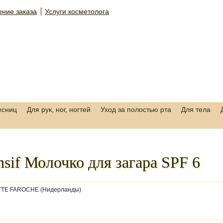
ние заказа
Услуги косметолога
есниц
Для рук, ног, ногтей
Уход за полостью рта
Для тела
ensif Молочко для загара SPF 6
TE FAROCHE (Нидерланды)