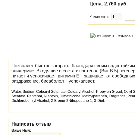
Цена:
2,760 руб
Количество:
Отзывов: 0
Позволяет быстро загорать, благодаря своим водостойки
эпидермис. Входящие в состав: пантенол (Вит В 5) регене
питает и успокаивает, витамин Е – защищает от свободных
раздражение, бисаболол – успокаивает.
Water, Sodium Cetearyl Sulphate, Cetearyl Alcohol, Propylen Glycol, Octyl 
Stearate, Pantenol, Allantoin, Dimethicone, Methylparaben, Fragrance, Peanut
Dichlorobenzyl Alcohol, 2-Bromo-2Nitropopane-1, 3-Diol.
Написать отзыв
Ваше Имя: