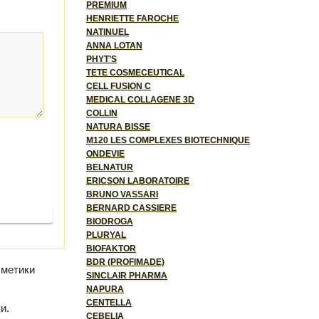
PREMIUM
HENRIETTE FAROCHE
NATINUEL
ANNA LOTAN
PHYT’S
TETE COSMECEUTICAL
CELL FUSION C
MEDICAL COLLAGENE 3D
COLLIN
NATURA BISSE
M120 LES COMPLEXES BIOTECHNIQUE
ONDEVIE
BELNATUR
ERICSON LABORATOIRE
BRUNO VASSARI
BERNARD CASSIERE
родолжить
BIODROGA
PLURYAL
BIOFAKTOR
BDR (PROFIMADE)
сметики
SINCLAIR PHARMA
NAPURA
CENTELLA
и.
CEBELIA