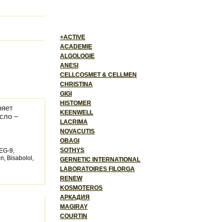
+ACTIVE
ACADEMIE
ALGOLOGIE
ANESI
CELLCOSMET & CELLMEN
CHRISTINA
GIGI
HISTOMER
няет
KEENWELL
сло –
LACRIMA
NOVACUTIS
OBAGI
SOTHYS
PEG-9,
n, Bisabolol,
GERNETIC INTERNATIONAL
LABORATOIRES FILORGA
RENEW
KOSMOTEROS
АРКАДИЯ
MAGIRAY
COURTIN