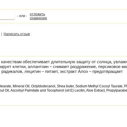
отложить
- или -
сравнение
|
Написать отзыв
м качествам обеспечивает длительную защиту от солнца, увлаж
рирует клетки, аллантоин – снимает раздражение, персиковое ма
 радикалов, лецитин – питает, экстракт Алоэ – предотвращает
Stearate, Mineral Oil, Octyldodecanol, Shea buter, Sodium Methyl Cocoyl Taurate, 
 Oil, Ascorbyl Palmitate and Tocopherol (vit E) Lecitin, Aloe Extract, Propylparabe