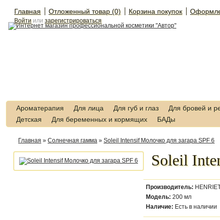
Главная
Отложенный товар (0)
Корзина покупок
Оформле
Войти
или
зарегистрироваться
Ароматерапия
Для лица
Для губ и глаз
Для бровей и р
Детская
Для беременных и кормящих
БАДы
Главная
»
Солнечная гамма
»
Soleil Intensif Молочко для загара SPF 6
Soleil Int
Производитель:
HENRIET
Модель:
200 мл
Наличие:
Есть в наличии