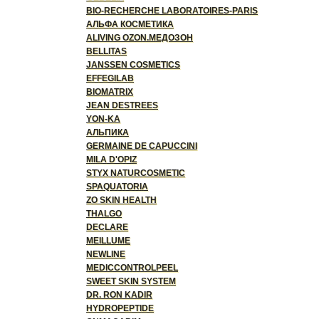
BIO-RECHERCHE LABORATOIRES-PARIS
АЛЬФА КОСМЕТИКА
ALIVING OZON.МЕДОЗОН
BELLITAS
JANSSEN COSMETICS
EFFEGILAB
BIOMATRIX
JEAN DESTREES
YON-KA
АЛЬПИКА
GERMAINE DE CAPUCCINI
MILA D'OPIZ
STYX NATURCOSMETIC
SPAQUATORIA
ZO SKIN HEALTH
THALGO
DECLARE
MEILLUME
NEWLINE
MEDICCONTROLPEEL
SWEET SKIN SYSTEM
DR. RON KADIR
HYDROPEPTIDE