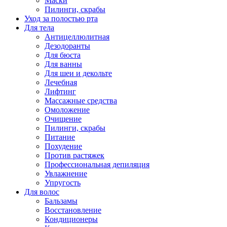
Маски
Пилинги, скрабы
Уход за полостью рта
Для тела
Антицеллюлитная
Дезодоранты
Для бюста
Для ванны
Для шеи и декольте
Лечебная
Лифтинг
Массажные средства
Омоложение
Очищение
Пилинги, скрабы
Питание
Похудение
Против растяжек
Профессиональная депиляция
Увлажнение
Упругость
Для волос
Бальзамы
Восстановление
Кондиционеры