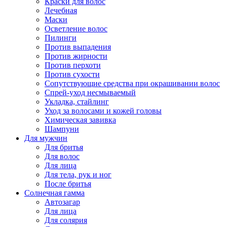
Краски для волос
Лечебная
Маски
Осветление волос
Пилинги
Против выпадения
Против жирности
Против перхоти
Против сухости
Сопутствующие средства при окрашивании волос
Спрей-уход несмываемый
Укладка, стайлинг
Уход за волосами и кожей головы
Химическая завивка
Шампуни
Для мужчин
Для бритья
Для волос
Для лица
Для тела, рук и ног
После бритья
Солнечная гамма
Автозагар
Для лица
Для солярия