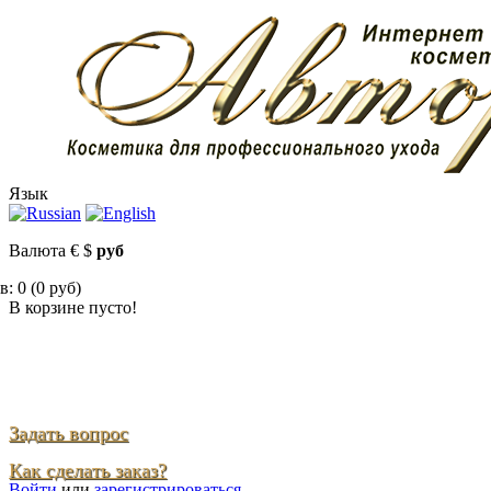
Язык
Валюта
€
$
руб
: 0 (0 руб)
В корзине пусто!
Задать вопрос
Как сделать заказ?
Войти
или
зарегистрироваться