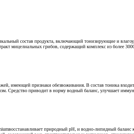
Уникальный состав продукта, включающий тонизирующие и влаг
стракт мицелиальных грибов, содержащий комплекс из более 3000
жей, имеющей признаки обезвоживания. В состав тоника входит
зм. Средство приводит в норму водный баланс, улучшает иммуни
emiumвосстанавливает природный рН, и водно-липидный баланс к