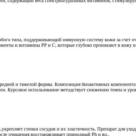
ей, содержащий весь спектрнатуральных витаминов, стимулирует
юбого типа, поддерживающий иммунную систему кожи за счет о
ненты и витамины РР и С, которые глубоко проникают в кожу и 
 средней и тяжелой формы. Композиция биоактивных компонентов
ен. Курсовое использование методствует снижению темпа и уров
укрепляет стенки сосудов и их эластичность. Препарат для ухо
осле очищения восстанавливает природный Ph и во..