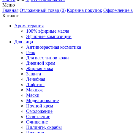
Меню
Главная
Отложенный товар (0)
Корзина покупок
Оформление з
Каталог
Ароматерапия
100% эфирные масла
Эфирные композиции
Для лица
Антивозрастная косметика
Гель
Для всех типов кожи
Дневной крем
Жирная кожа
Защита
Лечебная
Лифтинг
Макияж
Маски
Моделирование
Ночной крем
Омоложение
Осветление
Очищение
Пилинги, скрабы
Питание