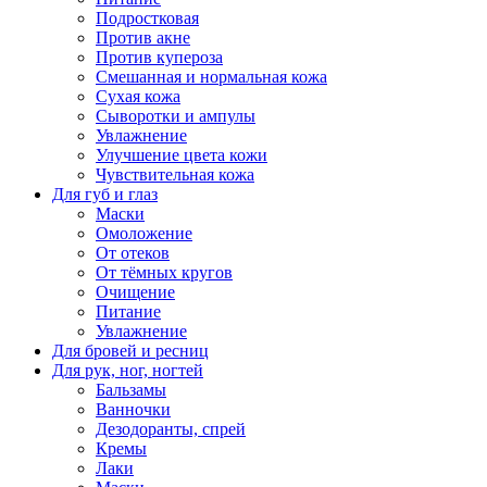
Подростковая
Против акне
Против купероза
Смешанная и нормальная кожа
Сухая кожа
Сыворотки и ампулы
Увлажнение
Улучшение цвета кожи
Чувствительная кожа
Для губ и глаз
Маски
Омоложение
От отеков
От тёмных кругов
Очищение
Питание
Увлажнение
Для бровей и ресниц
Для рук, ног, ногтей
Бальзамы
Ванночки
Дезодоранты, спрей
Кремы
Лаки