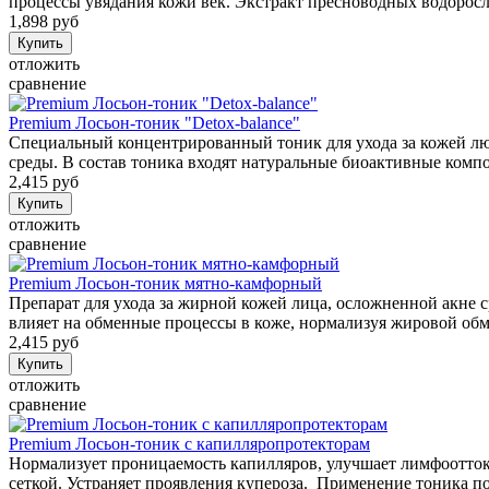
процессы увядания кожи век. Экстракт пресноводных водоросл
1,898 руб
отложить
сравнение
Premium Лосьон-тоник "Detox-balance"
Специальный концентрированный тоник для ухода за кожей л
среды. В состав тоника входят натуральные биоактивные компо
2,415 руб
отложить
сравнение
Premium Лосьон-тоник мятно-камфорный
Препарат для ухода за жирной кожей лица, осложненной акне
влияет на обменные процессы в коже, нормализуя жировой обм
2,415 руб
отложить
сравнение
Premium Лосьон-тоник с капилляропротекторам
Нормализует проницаемость капилляров, улучшает лимфоотток,
сеткой. Устраняет проявления купероза. Применение тоника п