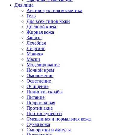
Для лица
Антивозрастная косметика
Гель
Для всех типов кожи
Дневной крем
Жирная кожа
Защита
Лечебная
Лифтинг
Макияж
Маски
Моделирование
Ночной крем
Омоложение
Осветление
Очищение
Пилинги, скрабы
Питание
Подростковая
Против акне
Против купероза
Смешанная и нормальная кожа
Сухая кожа
Сыворотки и ампулы