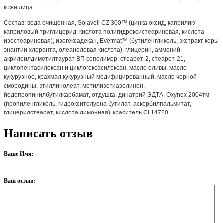
кожи лица.
Состав: вода очищенная, Solaveil CZ-300™ (цинка оксид, каприлик/
каприловый триглицерид, кислота полигидроксистеариновая, кислота
изостеариновая), изогексадекан, Evermat™ (бутиленгликоль, экстракт коры
энантии хлоранта, олеаноловая кислота), глицерин, аммоний
акрилоилдиметилтаурат ВП сополимер, стеарет-2, стеарет-21,
циклопентасилоксан и циклогексасилоксан, масло оливы, масло
кукурузное, крахмал кукурузный модифицированный, масло черной
смородины, этиллинолеат, метилизотиазолинон,
йодопропинилбутилкарбамат, отдушка, динатрий ЭДТА, Oxynex 2004тм
(пропиленгликоль, гидрокситолуена бутилат, аскорбилпальмитат,
глицерилстеарат, кислота лимонная), краситель CI 14720.
Написать отзыв
Ваше Имя:
Ваш отзыв: