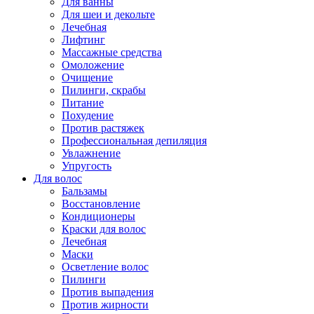
Для ванны
Для шеи и декольте
Лечебная
Лифтинг
Массажные средства
Омоложение
Очищение
Пилинги, скрабы
Питание
Похудение
Против растяжек
Профессиональная депиляция
Увлажнение
Упругость
Для волос
Бальзамы
Восстановление
Кондиционеры
Краски для волос
Лечебная
Маски
Осветление волос
Пилинги
Против выпадения
Против жирности