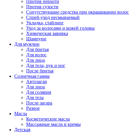
Против перхоти
Против сухости
Сопутствующие средства при окрашивании волос
Спрей-уход несмываемый
Укладка, стайлинг
Уход за волосами и кожей головы
Химическая завивка
Шампуни
Для мужчин
Для бритья
Для волос
Для лица
Для тела, рук и ног
После бритья
Солнечная гамма
Автозагар
Для лица
Для солярия
Для тела
После загара
Разное
Масла
Косметические масла
Массажные масла и кремы
Детская