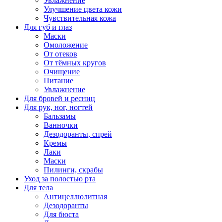
Увлажнение
Улучшение цвета кожи
Чувствительная кожа
Для губ и глаз
Маски
Омоложение
От отеков
От тёмных кругов
Очищение
Питание
Увлажнение
Для бровей и ресниц
Для рук, ног, ногтей
Бальзамы
Ванночки
Дезодоранты, спрей
Кремы
Лаки
Маски
Пилинги, скрабы
Уход за полостью рта
Для тела
Антицеллюлитная
Дезодоранты
Для бюста