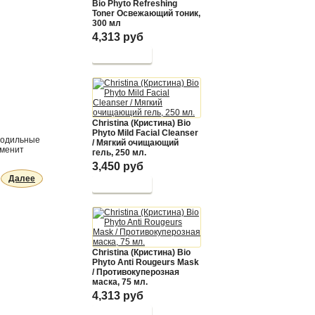
Bio Phyto Refreshing
Toner Освежающий тоник,
300 мл
4,313 руб
Christina (Кристина) Bio
Phyto Mild Facial Cleanser
лодильные
/ Мягкий очищающий
аменит
гель, 250 мл.
3,450 руб
Далее
Christina (Кристина) Bio
Phyto Anti Rougeurs Mask
/ Противокуперозная
маска, 75 мл.
4,313 руб