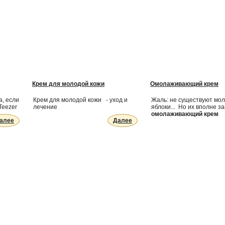
Крем для молодой кожи
Омолаживающий крем
а, если
Крем для молодой кожи - уход и
Жаль: не существуют мо
Teezer
лечение
яблоки... Но их вполне з
омолаживающий крем
алее
Далее