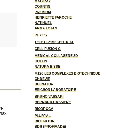
MAGIRAY
COURTIN
PREMIUM
HENRIETTE FAROCHE
NATINUEL
ANNA LOTAN
PHYT’S
TETE COSMECEUTICAL
CELL FUSION C
MEDICAL COLLAGENE 3D
COLLIN
NATURA BISSE
M120 LES COMPLEXES BIOTECHNIQUE
ONDEVIE
BELNATUR
родолжить
ERICSON LABORATOIRE
BRUNO VASSARI
BERNARD CASSIERE
ин
BIODROGA
лях.
PLURYAL
BIOFAKTOR
BDR (PROFIMADE)