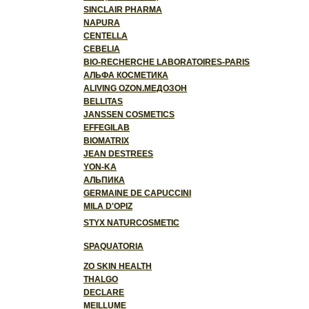
SINCLAIR PHARMA
NAPURA
CENTELLA
CEBELIA
BIO-RECHERCHE LABORATOIRES-PARIS
АЛЬФА КОСМЕТИКА
ALIVING OZON.МЕДОЗОН
BELLITAS
JANSSEN COSMETICS
EFFEGILAB
BIOMATRIX
JEAN DESTREES
YON-KA
АЛЬПИКА
GERMAINE DE CAPUCCINI
MILA D'OPIZ
STYX NATURCOSMETIC
SPAQUATORIA
ZO SKIN HEALTH
THALGO
DECLARE
MEILLUME