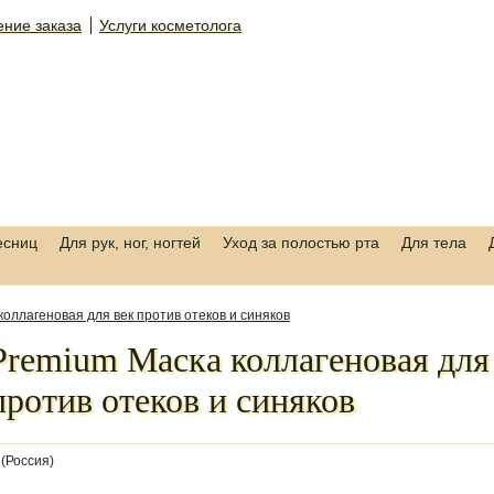
ние заказа
Услуги косметолога
есниц
Для рук, ног, ногтей
Уход за полостью рта
Для тела
оллагеновая для век против отеков и синяков
Premium Маска коллагеновая для
против отеков и синяков
(Россия)