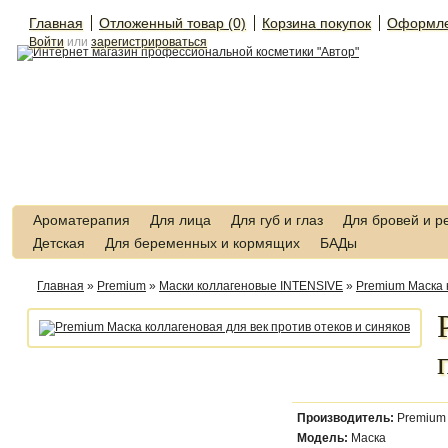
Главная
Отложенный товар (0)
Корзина покупок
Оформле
Войти
или
зарегистрироваться
Ароматерапия
Для лица
Для губ и глаз
Для бровей и р
Детская
Для беременных и кормящих
БАДы
Главная
»
Premium
»
Маски коллагеновые INTENSIVE
»
Premium Маска к
Производитель:
Premium 
Модель:
Маска