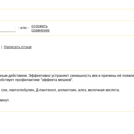
отложить
- или -
сравнение
|
Написать отзыв
чным действием. Эффективно устраняет синюшность век и причины её появл
собствует профилактике "эффекта мешков".
сои, лактоглобулин, Д-пантенол, аллантоин, алоэ, молочная кислота.
минут.