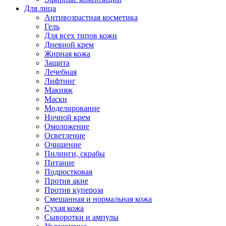
Для лица
Антивозрастная косметика
Гель
Для всех типов кожи
Дневной крем
Жирная кожа
Защита
Лечебная
Лифтинг
Макияж
Маски
Моделирование
Ночной крем
Омоложение
Осветление
Очищение
Пилинги, скрабы
Питание
Подростковая
Против акне
Против купероза
Смешанная и нормальная кожа
Сухая кожа
Сыворотки и ампулы