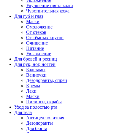
Увлажнение
Улучшение цвета кожи
Чувствительная кожа
Для губ и глаз
Маски
Омоложение
От отеков
От тёмных кругов
Очищение
Питание
Увлажнение
Для бровей и ресниц
Для рук, ног, ногтей
Бальзамы
Ванночки
Дезодоранты, спрей
Кремы
Лаки
Маски
Пилинги, скрабы
Уход за полостью рта
Для тела
Антицеллюлитная
Дезодоранты
Для бюста