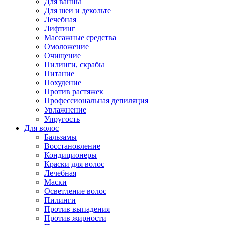
Для ванны
Для шеи и декольте
Лечебная
Лифтинг
Массажные средства
Омоложение
Очищение
Пилинги, скрабы
Питание
Похудение
Против растяжек
Профессиональная депиляция
Увлажнение
Упругость
Для волос
Бальзамы
Восстановление
Кондиционеры
Краски для волос
Лечебная
Маски
Осветление волос
Пилинги
Против выпадения
Против жирности