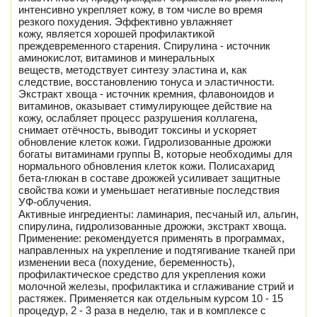
интенсивно укрепляет кожу, в том числе во время
резкого похудения. Эффективно увлажняет
кожу, является хорошей профилактикой
преждевременного старения. Спирулина - источник
аминокислот, витаминов и минеральных
веществ, методствует синтезу эластина и, как
следствие, восстановлению тонуса и эластичности.
Экстракт хвоща - источник кремния, флавоноидов и
витаминов, оказывает стимулирующее действие на
кожу, ослабляет процесс разрушения коллагена,
снимает отёчность, выводит токсины и ускоряет
обновление клеток кожи. Гидролизованные дрожжи
богаты витаминами группы В, которые необходимы для
нормального обновления клеток кожи. Полисахарид
бета-глюкан в составе дрожжей усиливает защитные
свойства кожи и уменьшает негативные последствия
УФ-облучения.
Активные ингредиенты: ламинария, песчаный ил, альгин,
спирулина, гидролизованные дрожжи, экстракт хвоща.
Применение: рекомендуется применять в программах,
направленных на укрепление и подтягивание тканей при
изменении веса (похудение, беременность),
профилактическое средство для укрепления кожи
молочной железы, профилактика и сглаживание стрий и
растяжек. Применяется как отдельным курсом 10 - 15
процедур, 2 - 3 раза в неделю, так и в комплексе с