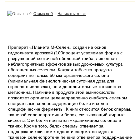
Отзывов: 0
|
Написать отзыв
Препарат «Планета М-Селен» создан на основ
гидролизата дрожжей (100процент усвояемая форма с
разрушенной клеточной оболочкой гриба, лишенная
неблагоприятных эффектов живых дрожжевых культур),
обогащенных селеном. Каждая таблетка продукта
содержит не только 50 мкг органического селена
(минимальная физиологическая суточная доза для
взрослого человека), но и дополнительные количества
метионина. Наличие в продукте этой аминокислоты
позволяет организм целенаправленно снабжать селеном
специальные селеносодержащие белки и селен-
специфические ферменты. К ним относится белок спермы,
тканевой селенопротеин и белок, связывающий жирные
кислоты. Эти белки являются «хранилищем селена» в
тканях.
Кроме того, белок спермы отвечает за
поддержание жизнеметодности сперматозоидов, а
тканевой селенопротеин печени отвечает за поддержаение