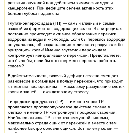
развития опухолей под действием химических ядов и
канцерогенов. При дефиците селена актив ность этих
белков глубоко подавлена.
Глутатионпероксидаза (ГП) — самый главный и самый
важный из ферментов, содержащих селен. В эритроцитах
постоянно происходит активное образование перекиси
водорода из воды и кислорода. Если бы перекись водорода
не удалялась, её возрастающие количества разрушали бы
эритроциты крови! Именно глутатион пероксидаза
контролирует нейтрализацию перекисей. Представляете,
что было бы, если бы этот фермент перестал работать
совсем?
В действительности, тяжелый дефицит селена смещает
равновесие в организме в пользу перекисей, что приводит
к тяжелым последствиям — массовому разрушению клеток
крови и тканей — оксидативному стрессу.
Тиоредоксинркедуктаза (ТР) — именно через ТР
проявляется противоопухолевое действие селена в
клетках и именно ТР контролирует процессы старения.
Наиболее активна ТР в клетках иммунной системы,
максимально страдающих oт перекисей и вместе с тем
наиболее быстро обновляющихся. Вот почему селен —