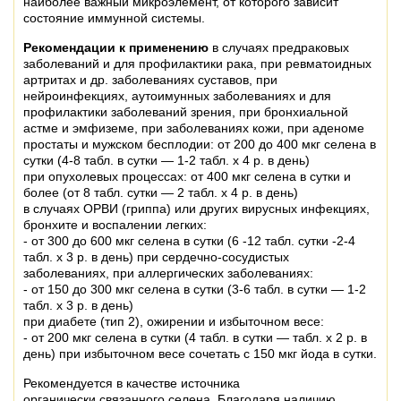
наиболее важный микроэлемент, от которого зависит
состояние иммунной системы.
Рекомендации к применению
в случаях предраковых
заболеваний и для профилактики рака, при ревматоидных
артритах и др. заболеваниях суставов, при
нейроинфекциях, аутоимунных заболеваниях и для
профилактики заболеваний зрения, при бронхиальной
астме и эмфиземе, при заболеваниях кожи, при аденоме
простаты и мужском бесплодии: от 200 до 400 мкг селена в
сутки (4-8 табл. в сутки — 1-2 табл. х 4 р. в день)
при опухолевых процессах: от 400 мкг селена в сутки и
более (от 8 табл. сутки — 2 табл. х 4 р. в день)
в случаях ОРВИ (гриппа) или других вирусных инфекциях,
бронхите и воспалении легких:
- от 300 до 600 мкг селена в сутки (6 -12 табл. сутки -2-4
табл. х 3 р. в день) при сердечно-сосудистых
заболеваниях, при аллергических заболеваниях:
- от 150 до 300 мкг селена в сутки (3-6 табл. в сутки — 1-2
табл. х 3 р. в день)
при диабете (тип 2), ожирении и избыточном весе:
- от 200 мкг селена в сутки (4 табл. в сутки — табл. х 2 р. в
день) при избыточном весе сочетать с 150 мкг йода в сутки.
Рекомендуется в качестве источника
органически
связанного селена. Благодаря наличию