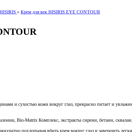
 HISIRIS
»
Крем для век HISIRIS EYE CONTOUR
 CONTOUR
инами и сухостью кожи вокруг глаз, прекрасно питает и увлажня
онии, Bio-Matrix Комплекс, экстракты сирени, бетаин, сквалан
аккуратно похлопывая вбить крем вокруг глаз и завершить легк