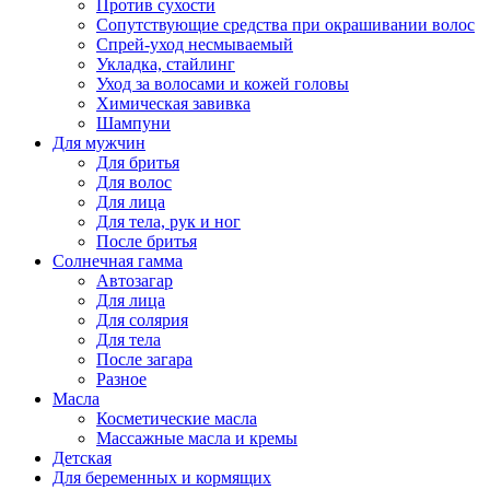
Против сухости
Сопутствующие средства при окрашивании волос
Спрей-уход несмываемый
Укладка, стайлинг
Уход за волосами и кожей головы
Химическая завивка
Шампуни
Для мужчин
Для бритья
Для волос
Для лица
Для тела, рук и ног
После бритья
Солнечная гамма
Автозагар
Для лица
Для солярия
Для тела
После загара
Разное
Масла
Косметические масла
Массажные масла и кремы
Детская
Для беременных и кормящих