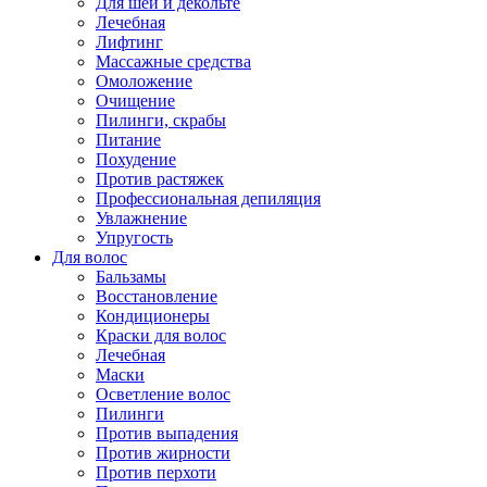
Для шеи и декольте
Лечебная
Лифтинг
Массажные средства
Омоложение
Очищение
Пилинги, скрабы
Питание
Похудение
Против растяжек
Профессиональная депиляция
Увлажнение
Упругость
Для волос
Бальзамы
Восстановление
Кондиционеры
Краски для волос
Лечебная
Маски
Осветление волос
Пилинги
Против выпадения
Против жирности
Против перхоти