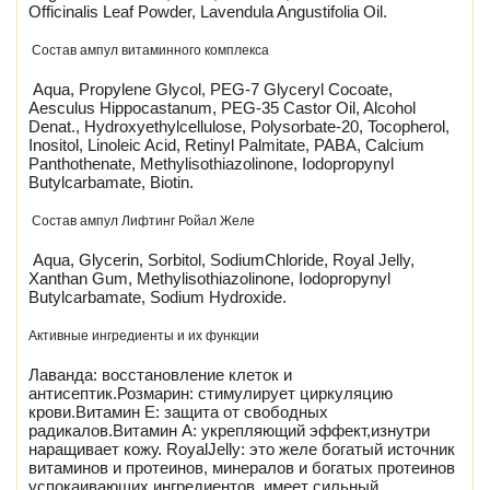
Officinalis Leaf Powder, Lavendula Angustifolia Oil.
Состав ампул витаминного комплекса
Aqua, Propylene Glycol, PEG-7 Glyceryl Cocoate,
Aesculus Hippocastanum, PEG-35 Castor Oil, Alcohol
Denat., Hydroxyethylcellulose, Polysorbate-20, Tocopherol,
Inositol, Linoleic Acid, Retinyl Palmitate, PABA, Calcium
Panthothenate, Methylisothiazolinone, Iodopropynyl
Butylcarbamate, Biotin.
Состав ампул Лифтинг Ройал Желе
Aqua, Glycerin, Sorbitol, SodiumChloride, Royal Jelly,
Xanthan Gum, Methylisothiazolinone, Iodopropynyl
Butylcarbamate, Sodium Hydroxide.
Активные ингредиенты и их функции
Лаванда: восстановление клеток и
антисептик.
Розмарин: стимулирует циркуляцию
крови.
Витамин Е: защита от свободных
радикалов.
Витамин A: укрепляющий эффект,изнутри
наращивает кожу.
RoyalJelly: это желе богатый источник
витаминов и протеинов, минералов и богатых протеинов
успокаивающих ингредиентов, имеет сильный