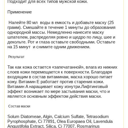
Подходит для всех типов мужской кожи.
Применение
Налейте 80 мл воды в емкость и добавьте маску (25
грамм). Смешайте в течение 1 минуты до образования
однородной массы. Немедленно нанесите маску
шпателем, распределяя ровно и щедро по лицу, шее и
декольте. Рот и глаза оставьте свободными. Оставьте
на 15 минут и снимите одним движением.
Результат
Так как кожа остается «запечатанной», влага из нижних
слоев кожи перемещается к поверхности.
Благодаря
входящим в состав витаминам, маска хорошо питает
кожу. Витамин Е работает против старения кожи.
Витамин A наращивает кожу изнутри.
Лифтинговый
эффект возникает по мере застывания маски, что и
является основным эффектом действия маски.
Состав маски
Solum Diatomeae, Algin, Calcium Sulfate, Tetrasodium
Pyrophosphate, Ci 77891, Olea Europaea Oil, Lavendula
Angustifolia Extract, Silica, Ci 77007, Rosmarinus