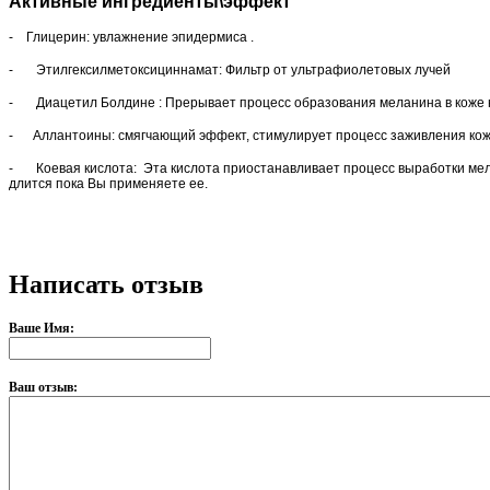
Активные ингредиенты\эффект
- Глицерин: увлажнение эпидермиса .
- Этилгексилметоксициннамат: Фильтр от ультрафиолетовых лучей
- Диацетил Болдине : Прерывает процесс образования меланина в к
- Аллантоины: смягчающий эффект, стимулирует процесс заживления кож
- Коевая кислота: Эта кислота приостанавливает процесс выработки мел
длится пока Вы применяете ее.
Написать отзыв
Ваше Имя:
Ваш отзыв: