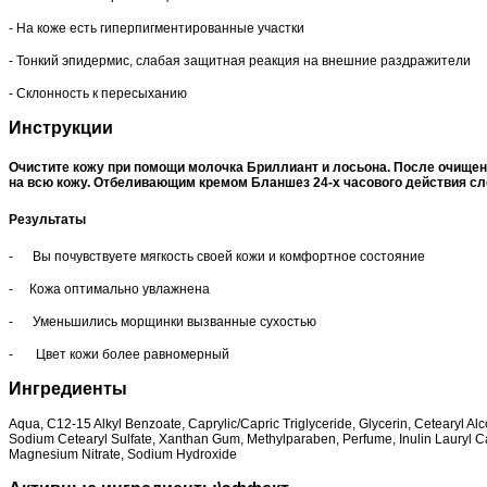
- На коже есть гиперпигментированные участки
- Тонкий эпидермис, слабая защитная реакция на внешние раздражители
- Склонность к пересыханию
Инструкции
Очистите кожу при помощи молочка Бриллиант и лосьона. После очище
на всю кожу. Отбеливающим кремом Бланшез 24-х часового действия сл
Результаты
- Вы почувствуете мягкость своей кожи и комфортное состояние
- Кожа оптимально увлажнена
- Уменьшились морщинки вызванные сухостью
- Цвет кожи более равномерный
Ингредиенты
Aqua, C12-15 Alkyl Benzoate, Caprylic/Capric Triglyceride, Glycerin, Cetearyl Al
Sodium Cetearyl Sulfate, Xanthan Gum, Methylparaben, Perfume, Inulin Lauryl Ca
Magnesium Nitrate, Sodium Hydroxide