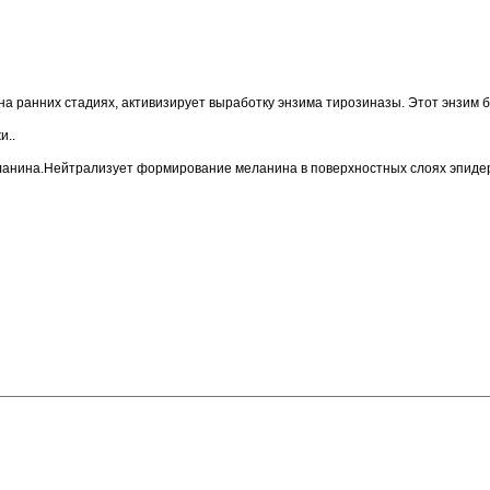
оже на ранних стадиях, активизирует выработку энзима тирозиназы.
и..
анина.Нейтрализует формирование меланина в поверхностных слоях эпидер