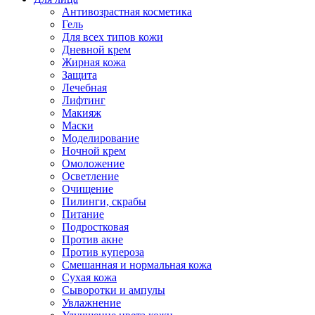
Антивозрастная косметика
Гель
Для всех типов кожи
Дневной крем
Жирная кожа
Защита
Лечебная
Лифтинг
Макияж
Маски
Моделирование
Ночной крем
Омоложение
Осветление
Очищение
Пилинги, скрабы
Питание
Подростковая
Против акне
Против купероза
Смешанная и нормальная кожа
Сухая кожа
Сыворотки и ампулы
Увлажнение