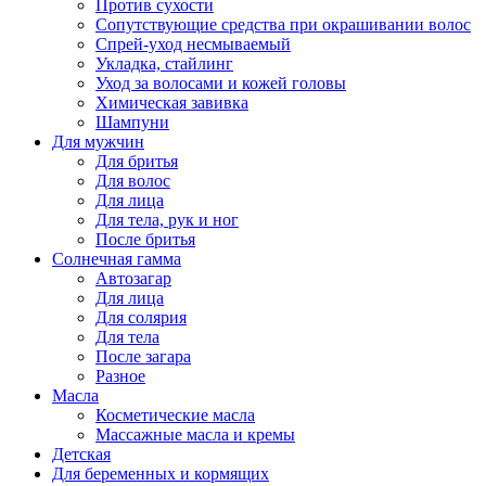
Против сухости
Сопутствующие средства при окрашивании волос
Спрей-уход несмываемый
Укладка, стайлинг
Уход за волосами и кожей головы
Химическая завивка
Шампуни
Для мужчин
Для бритья
Для волос
Для лица
Для тела, рук и ног
После бритья
Солнечная гамма
Автозагар
Для лица
Для солярия
Для тела
После загара
Разное
Масла
Косметические масла
Массажные масла и кремы
Детская
Для беременных и кормящих