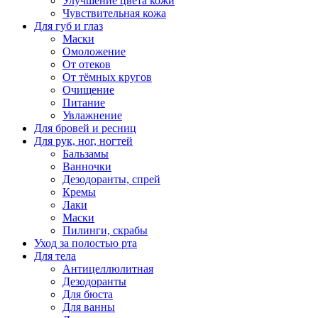
Улучшение цвета кожи
Чувствительная кожа
Для губ и глаз
Маски
Омоложение
От отеков
От тёмных кругов
Очищение
Питание
Увлажнение
Для бровей и ресниц
Для рук, ног, ногтей
Бальзамы
Ванночки
Дезодоранты, спрей
Кремы
Лаки
Маски
Пилинги, скрабы
Уход за полостью рта
Для тела
Антицеллюлитная
Дезодоранты
Для бюста
Для ванны