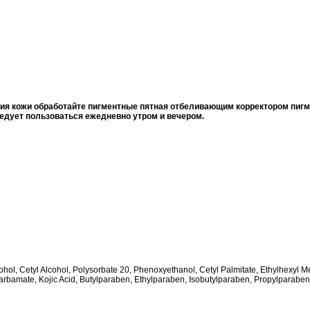
ния кожи обработайте пигментные пятная отбеливающим корректором пиг
едует пользоваться ежедневно утром и вечером.
cohol, Cetyl Alcohol, Polysorbate 20, Phenoxyethanol, Cetyl Palmitate, Ethylhexyl 
rbamate, Kojic Acid, Butylparaben, Ethylparaben, Isobutylparaben, Propylparaben