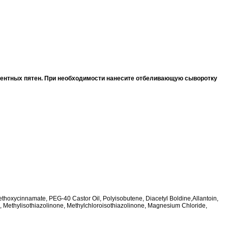
ментных пятен. При необходимости нанесите отбеливающую сыворотку
Methoxycinnamate, PEG-40 Castor Oil, Polyisobutene, Diacetyl Boldine,Allantoin,
, Methylisothiazolinone, Methylchloroisothiazolinone, Magnesium Chloride,