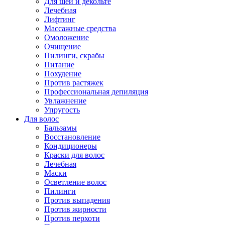
Для шеи и декольте
Лечебная
Лифтинг
Массажные средства
Омоложение
Очищение
Пилинги, скрабы
Питание
Похудение
Против растяжек
Профессиональная депиляция
Увлажнение
Упругость
Для волос
Бальзамы
Восстановление
Кондиционеры
Краски для волос
Лечебная
Маски
Осветление волос
Пилинги
Против выпадения
Против жирности
Против перхоти