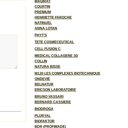
MAGIRAY
COURTIN
PREMIUM
HENRIETTE FAROCHE
NATINUEL
ANNA LOTAN
PHYT’S
TETE COSMECEUTICAL
CELL FUSION C
MEDICAL COLLAGENE 3D
COLLIN
NATURA BISSE
M120 LES COMPLEXES BIOTECHNIQUE
ONDEVIE
BELNATUR
ERICSON LABORATOIRE
BRUNO VASSARI
BERNARD CASSIERE
родолжить
BIODROGA
PLURYAL
BIOFAKTOR
BDR (PROFIMADE)