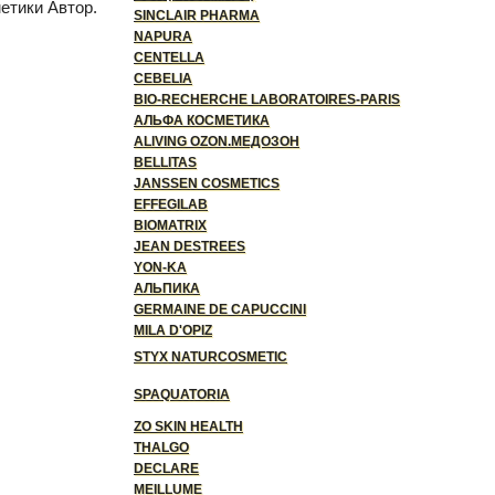
етики Автор.
SINCLAIR PHARMA
NAPURA
CENTELLA
CEBELIA
BIO-RECHERCHE LABORATOIRES-PARIS
АЛЬФА КОСМЕТИКА
ALIVING OZON.МЕДОЗОН
BELLITAS
JANSSEN COSMETICS
EFFEGILAB
BIOMATRIX
JEAN DESTREES
YON-KA
АЛЬПИКА
GERMAINE DE CAPUCCINI
MILA D'OPIZ
STYX NATURCOSMETIC
SPAQUATORIA
ZO SKIN HEALTH
THALGO
DECLARE
MEILLUME