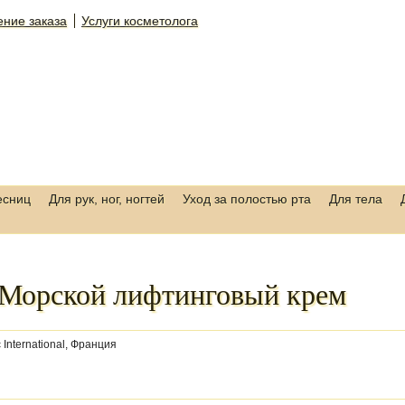
ние заказа
Услуги косметолога
есниц
Для рук, ног, ногтей
Уход за полостью рта
Для тела
Морской лифтинговый крем
 International, Франция