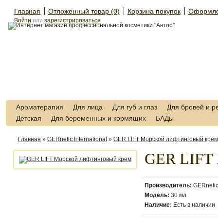
Главная
Отложенный товар (0)
Корзина покупок
Оформле
Войти
или
зарегистрироваться
Ароматерапия
Для лица
Для губ и глаз
Для бровей и р
Детская
Для беременных и кормящих
БАДы
Главная
»
GERnetic International
»
GER LIFT Морской лифтинговый крем
GER LIFT 
Производитель:
GERnetic
Модель:
30 мл
Наличие:
Есть в наличии