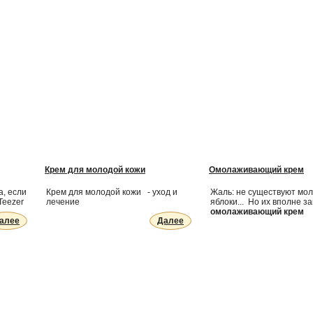
Крем для молодой кожи
Омолаживающий крем
а, если
Крем для молодой кожи - уход и
Жаль: не существуют мо
Teezer
лечение
яблоки... Но их вполне з
омолаживающий крем
алее
Далее