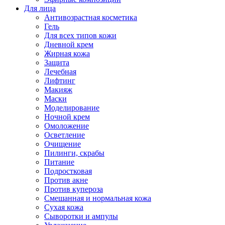
Для лица
Антивозрастная косметика
Гель
Для всех типов кожи
Дневной крем
Жирная кожа
Защита
Лечебная
Лифтинг
Макияж
Маски
Моделирование
Ночной крем
Омоложение
Осветление
Очищение
Пилинги, скрабы
Питание
Подростковая
Против акне
Против купероза
Смешанная и нормальная кожа
Сухая кожа
Сыворотки и ампулы