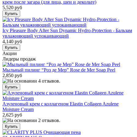
крем после загара (для лица, шеи и декольте)
5,520 руб
Icy Pleasure Body After Sun Dynamic Hydro-Protection - Бальзам
увлажняющий успокаивающий
4,140 руб
Акции
Лидеры продаж
Мыльный пилинг “Роз де Мер” Rose de Mer Soap Peel
2,850 руб
Азуленовый крем с коллагеном Elastin Collagen Azulene
Moisture Cream
2,625 руб