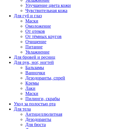
Увлажнение
Улучшение цвета кожи
Чувствительная кожа
Для губ и глаз
Маски
Омоложение
От отеков
От тёмных кругов
Очищение
Питание
Увлажнение
Для бровей и ресниц
Для рук, ног, ногтей
Бальзамы
Ванночки
Дезодоранты, спрей
Кремы
Лаки
Маски
Пилинги, скрабы
Уход за полостью рта
Для тела
Антицеллюлитная
Дезодоранты
Для бюста