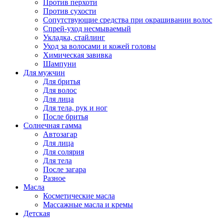
Против перхоти
Против сухости
Сопутствующие средства при окрашивании волос
Спрей-уход несмываемый
Укладка, стайлинг
Уход за волосами и кожей головы
Химическая завивка
Шампуни
Для мужчин
Для бритья
Для волос
Для лица
Для тела, рук и ног
После бритья
Солнечная гамма
Автозагар
Для лица
Для солярия
Для тела
После загара
Разное
Масла
Косметические масла
Массажные масла и кремы
Детская