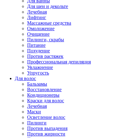
Для ванны
Для шеи и декольте
Лечебная
Лифтинг
Массажные средства
Омоложение
Очищение
Пилинги, скрабы
Питание
Похудение
Против растяжек
Профессиональная депиляция
Увлажнение
Упругость
Для волос
Бальзамы
Восстановление
Кондиционеры
Краски для волос
Лечебная
Маски
Осветление волос
Пилинги
Против выпадения
Против жирности