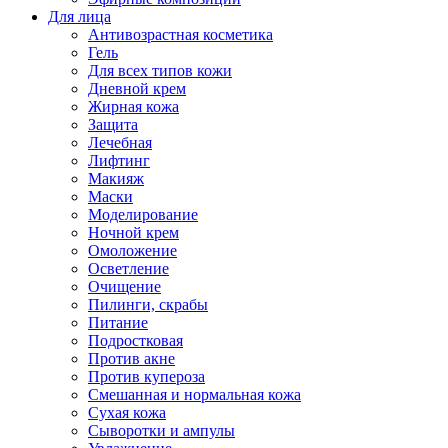
Для лица
Антивозрастная косметика
Гель
Для всех типов кожи
Дневной крем
Жирная кожа
Защита
Лечебная
Лифтинг
Макияж
Маски
Моделирование
Ночной крем
Омоложение
Осветление
Очищение
Пилинги, скрабы
Питание
Подростковая
Против акне
Против купероза
Смешанная и нормальная кожа
Сухая кожа
Сыворотки и ампулы