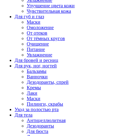
Увлажнение
Улучшение цвета кожи
Чувствительная кожа
Для губ и глаз
Маски
Омоложение
От отеков
От тёмных кругов
Очищение
Питание
Увлажнение
Для бровей и ресниц
Для рук, ног, ногтей
Бальзамы
Ванночки
Дезодоранты, спрей
Кремы
Лаки
Маски
Пилинги, скрабы
Уход за полостью рта
Для тела
Антицеллюлитная
Дезодоранты
Для бюста