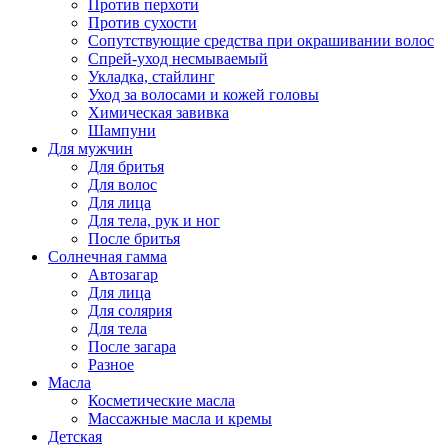
Против перхоти
Против сухости
Сопутствующие средства при окрашивании волос
Спрей-уход несмываемый
Укладка, стайлинг
Уход за волосами и кожей головы
Химическая завивка
Шампуни
Для мужчин
Для бритья
Для волос
Для лица
Для тела, рук и ног
После бритья
Солнечная гамма
Автозагар
Для лица
Для солярия
Для тела
После загара
Разное
Масла
Косметические масла
Массажные масла и кремы
Детская