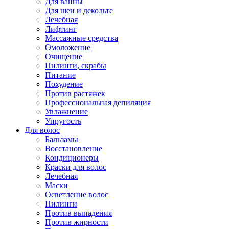
Для ванны
Для шеи и декольте
Лечебная
Лифтинг
Массажные средства
Омоложение
Очищение
Пилинги, скрабы
Питание
Похудение
Против растяжек
Профессиональная депиляция
Увлажнение
Упругость
Для волос
Бальзамы
Восстановление
Кондиционеры
Краски для волос
Лечебная
Маски
Осветление волос
Пилинги
Против выпадения
Против жирности