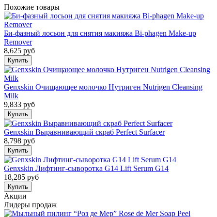
Похожие товары
Би-фазный лосьон для снятия макияжа Bi-phagen Make-up
Remover
8,625 руб
Genxskin Очищающее молочко Нутриген Nutrigen Cleansing
Milk
9,833 руб
Genxskin Выравнивающий скраб Perfect Surfacer
8,798 руб
Genxskin Лифтинг-cыворотка G14 Lift Serum G14
18,285 руб
Акции
Лидеры продаж