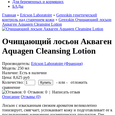
Для беременных и кормящих
БАДы
Главная
»
Ericson Laboratoire
»
Genxskin генетический
контроль над старением кожи
»
Genxskin Очищающий лосьон
Акваген Aquagen Cleansing Lotion
Очищающий лосьон Акваген
Aquagen Cleansing Lotion
Производитель:
Ericson Laboratoire (Франция)
Модель:
250 мл
Наличие:
Есть в наличии
Цена:
8,625 руб
Количество:
- или -
отложить
сравнение
Отзывов: 0
|
Написать отзыв
Описание
Отзывы (0)
Лосьон с изысканным свежим ароматом великолепно
тонизирует, смягчает, успокаивает кожу и подготавливает ее к
последующему нанесению косметических продуктов. Ген-