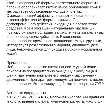
стабилизированной формой растительного фермента
папаина обеспечивает интенсивное обновление кожи и
методствует образованию молодых клеток.
Омолаживающий эффект усиливает инновационная
высокоэффективная форма витамина С
долговременного действия, входящая в состав этого
средства. Крем обогащен натуральным маслом ши,
поэтому он также обладает великолепным питательным
и регенерирующим действием. Ежедневное
использование крема восстанавливает структуру кожи,
методствует разглаживанию морщин, улучшает цвет
лица. Рекомендуется для ухода за сухой и нормальной
кожей.
Применение
Небольшое количество крема нанесите утром и/или
вечером на предварительно очищенную кожу лица и
шеи и тщательно впитайте его мягкими массажными
движениями. Препарат рекомендуется применять после
использования Эксфолиирующей глико сыворотки 70/10
Активные ингредиенты
X-PRESSIN, VIT.C AA2G, молочная кислота, миндальная
кислота, винная кислота, муциновая кислота, масло ши.