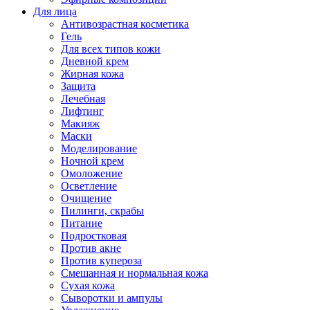
Для лица
Антивозрастная косметика
Гель
Для всех типов кожи
Дневной крем
Жирная кожа
Защита
Лечебная
Лифтинг
Макияж
Маски
Моделирование
Ночной крем
Омоложение
Осветление
Очищение
Пилинги, скрабы
Питание
Подростковая
Против акне
Против купероза
Смешанная и нормальная кожа
Сухая кожа
Сыворотки и ампулы