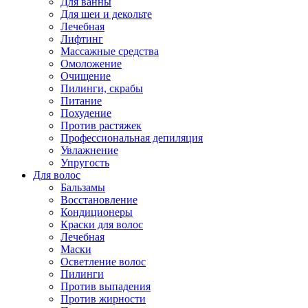
Для ванны
Для шеи и декольте
Лечебная
Лифтинг
Массажные средства
Омоложение
Очищение
Пилинги, скрабы
Питание
Похудение
Против растяжек
Профессиональная депиляция
Увлажнение
Упругость
Для волос
Бальзамы
Восстановление
Кондиционеры
Краски для волос
Лечебная
Маски
Осветление волос
Пилинги
Против выпадения
Против жирности