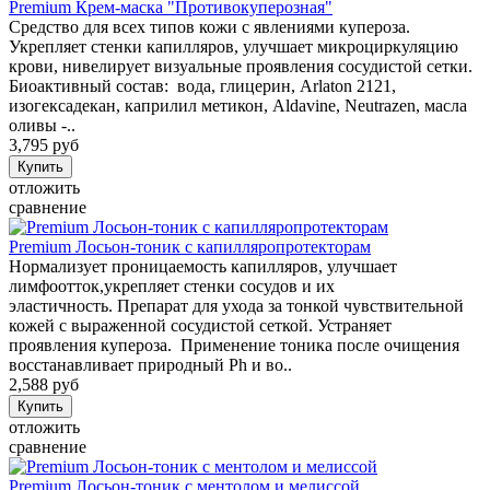
Premium Крем-маска "Противокуперозная"
Cредство для всех типов кожи с явлениями купероза.
Укрепляет стенки капилляров, улучшает микроциркуляцию
крови, нивелирует визуальные проявления сосудистой сетки.
Биоактивный состав: вода, глицерин, Arlaton 2121,
изогексадекан, каприлил метикон, Aldavine, Neutrazen, масла
оливы -..
3,795 руб
отложить
сравнение
Premium Лосьон-тоник с капилляропротекторам
Нормализует проницаемость капилляров, улучшает
лимфоотток,укрепляет стенки сосудов и их
эластичность. Препарат для ухода за тонкой чувствительной
кожей с выраженной сосудистой сеткой. Устраняет
проявления купероза. Применение тоника после очищения
восстанавливает природный Ph и во..
2,588 руб
отложить
сравнение
Premium Лосьон-тоник с ментолом и мелиссой