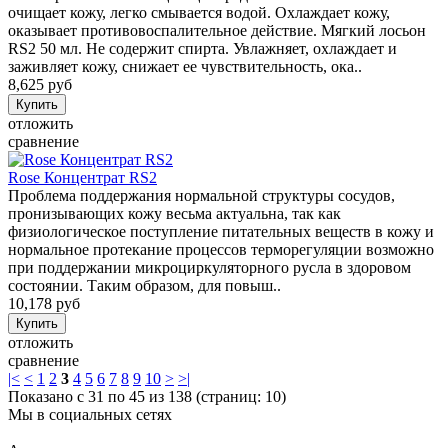
очищает кожу, легко смывается водой. Охлаждает кожу,
оказывает противовоспалительное действие. Мягкий лосьон
RS2 50 мл. Не содержит спирта. Увлажняет, охлаждает и
заживляет кожу, снижает ее чувствительность, ока..
8,625 руб
отложить
сравнение
Rose Концентрат RS2
Проблема поддержания нормальной структуры сосудов,
пронизывающих кожу весьма актуальна, так как
физиологическое поступление питательных веществ в кожу и
нормальное протекание процессов терморегуляции возможно
при поддержании микроциркуляторного русла в здоровом
состоянии. Таким образом, для повыш..
10,178 руб
отложить
сравнение
|<
<
1
2
3
4
5
6
7
8
9
10
>
>|
Показано с 31 по 45 из 138 (страниц: 10)
Мы в социальных сетях