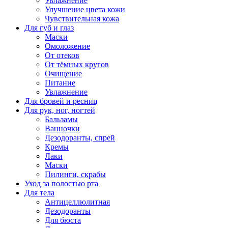
Увлажнение
Улучшение цвета кожи
Чувствительная кожа
Для губ и глаз
Маски
Омоложение
От отеков
От тёмных кругов
Очищение
Питание
Увлажнение
Для бровей и ресниц
Для рук, ног, ногтей
Бальзамы
Ванночки
Дезодоранты, спрей
Кремы
Лаки
Маски
Пилинги, скрабы
Уход за полостью рта
Для тела
Антицеллюлитная
Дезодоранты
Для бюста