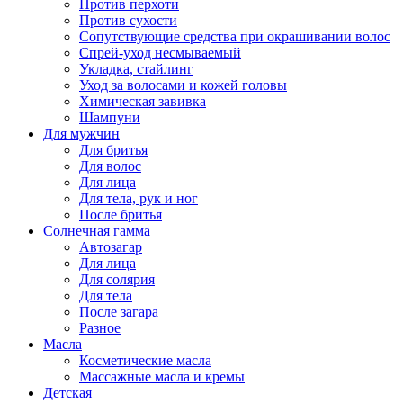
Против перхоти
Против сухости
Сопутствующие средства при окрашивании волос
Спрей-уход несмываемый
Укладка, стайлинг
Уход за волосами и кожей головы
Химическая завивка
Шампуни
Для мужчин
Для бритья
Для волос
Для лица
Для тела, рук и ног
После бритья
Солнечная гамма
Автозагар
Для лица
Для солярия
Для тела
После загара
Разное
Масла
Косметические масла
Массажные масла и кремы
Детская