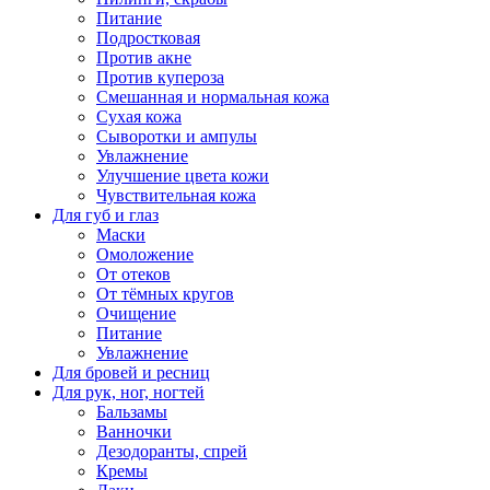
Питание
Подростковая
Против акне
Против купероза
Смешанная и нормальная кожа
Сухая кожа
Сыворотки и ампулы
Увлажнение
Улучшение цвета кожи
Чувствительная кожа
Для губ и глаз
Маски
Омоложение
От отеков
От тёмных кругов
Очищение
Питание
Увлажнение
Для бровей и ресниц
Для рук, ног, ногтей
Бальзамы
Ванночки
Дезодоранты, спрей
Кремы