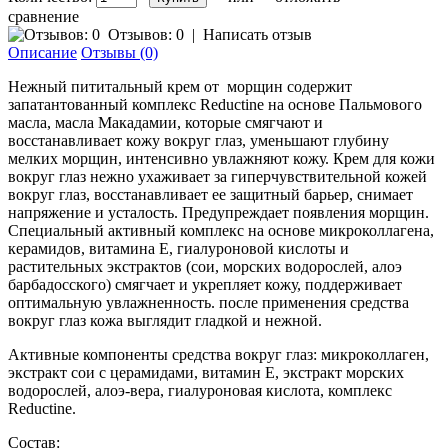
сравнение
Отзывов: 0
|
Написать отзыв
Описание
Отзывы (0)
Нежный пититальный крем от морщин содержит
запатантованный комплекс Reductine на основе Пальмового
масла, масла Макадамии, которые смягчают и
восстанавливает кожу вокруг глаз, уменьшают глубину
мелких морщин, интенсивно увлажняют кожу. Крем для кожи
вокруг глаз нежно ухаживает за гиперчувствительной кожей
вокруг глаз, восстанавливает ее защитный барьер, снимает
напряжение и усталость. Предупреждает появления морщин.
Специальный активный комплекс на основе микроколлагена,
керамидов, витамина Е, гиалуроновой кислоты и
растительных экстрактов (сои, морских водорослей, алоэ
барбадосского) смягчает и укрепляет кожу, поддерживает
оптимальную увлажненность. после применения средства
вокруг глаз кожа выглядит гладкой и нежной.
Активные компоненты средства вокруг глаз: микроколлаген,
экстракт сои с церамидами, витамин Е, экстракт морских
водорослей, алоэ-вера, гиалуроновая кислота, комплекс
Reductine.
Состав: