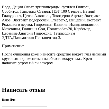
Вода, Децил Олеат, триглицериды, бутилен Гликоль,
Сорбитол, Глицерил Стеарат, ПЭГ-100 Стеарат, Натрий
Гиалуронат, Цетил Алкоголь, Токоферол Ацетат, Экстракт
Алоэ, Экстракт Водорослей, Стеарет-2, глицерин, экстракт
Рожкового дерева, Гидролизат Казеина, Имидазолидинил
Мочевины, Глицины Сои, Полисорбат-20, Карбомер,
Церамид-3,натрий Гидроксид, Тетрасодиум
ЭДТА,Пальмитоил Пентапептид-3.
Применение:
После очищения кожи нанесите средство вокруг глаз легкими
круговыми движениями на область вокруг глаз. Крем
наносить утром и/или вечером.
Написать отзыв
Ваше Имя: