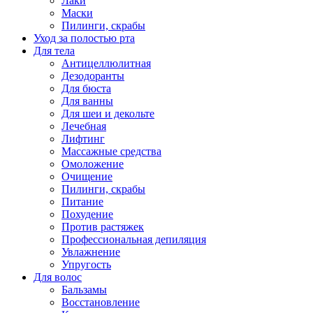
Лаки
Маски
Пилинги, скрабы
Уход за полостью рта
Для тела
Антицеллюлитная
Дезодоранты
Для бюста
Для ванны
Для шеи и декольте
Лечебная
Лифтинг
Массажные средства
Омоложение
Очищение
Пилинги, скрабы
Питание
Похудение
Против растяжек
Профессиональная депиляция
Увлажнение
Упругость
Для волос
Бальзамы
Восстановление