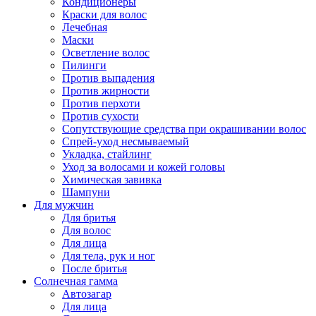
Кондиционеры
Краски для волос
Лечебная
Маски
Осветление волос
Пилинги
Против выпадения
Против жирности
Против перхоти
Против сухости
Сопутствующие средства при окрашивании волос
Спрей-уход несмываемый
Укладка, стайлинг
Уход за волосами и кожей головы
Химическая завивка
Шампуни
Для мужчин
Для бритья
Для волос
Для лица
Для тела, рук и ног
После бритья
Солнечная гамма
Автозагар
Для лица