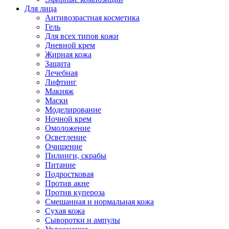
Для лица
Антивозрастная косметика
Гель
Для всех типов кожи
Дневной крем
Жирная кожа
Защита
Лечебная
Лифтинг
Макияж
Маски
Моделирование
Ночной крем
Омоложение
Осветление
Очищение
Пилинги, скрабы
Питание
Подростковая
Против акне
Против купероза
Смешанная и нормальная кожа
Сухая кожа
Сыворотки и ампулы