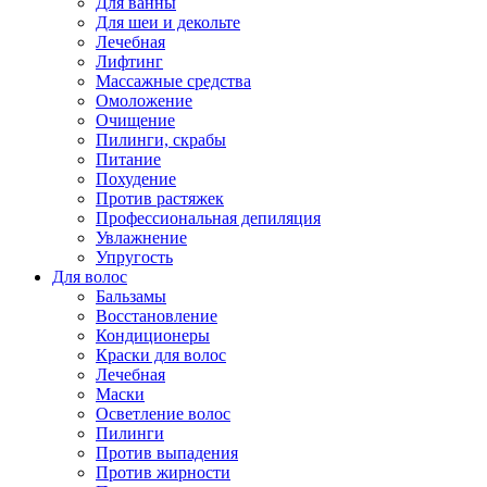
Для ванны
Для шеи и декольте
Лечебная
Лифтинг
Массажные средства
Омоложение
Очищение
Пилинги, скрабы
Питание
Похудение
Против растяжек
Профессиональная депиляция
Увлажнение
Упругость
Для волос
Бальзамы
Восстановление
Кондиционеры
Краски для волос
Лечебная
Маски
Осветление волос
Пилинги
Против выпадения
Против жирности