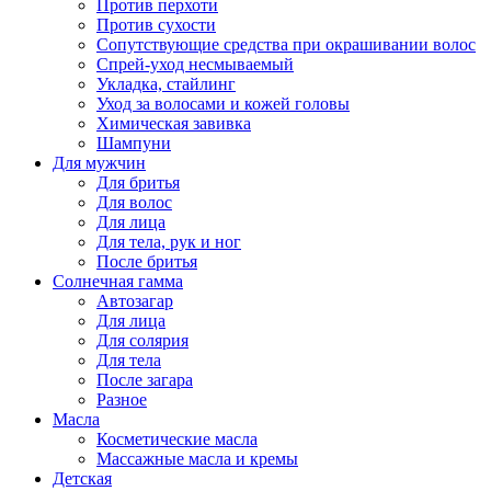
Против перхоти
Против сухости
Сопутствующие средства при окрашивании волос
Спрей-уход несмываемый
Укладка, стайлинг
Уход за волосами и кожей головы
Химическая завивка
Шампуни
Для мужчин
Для бритья
Для волос
Для лица
Для тела, рук и ног
После бритья
Солнечная гамма
Автозагар
Для лица
Для солярия
Для тела
После загара
Разное
Масла
Косметические масла
Массажные масла и кремы
Детская