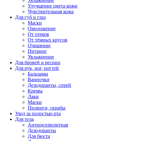
Увлажнение
Улучшение цвета кожи
Чувствительная кожа
Для губ и глаз
Маски
Омоложение
От отеков
От тёмных кругов
Очищение
Питание
Увлажнение
Для бровей и ресниц
Для рук, ног, ногтей
Бальзамы
Ванночки
Дезодоранты, спрей
Кремы
Лаки
Маски
Пилинги, скрабы
Уход за полостью рта
Для тела
Антицеллюлитная
Дезодоранты
Для бюста