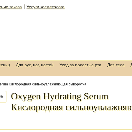
ние заказа
Услуги косметолога
есниц
Для рук, ног, ногтей
Уход за полостью рта
Для тела
 Serum Кислородная сильноувлажняющая сыворотка
Oxygen Hydrating Serum
Кислородная сильноувлажня