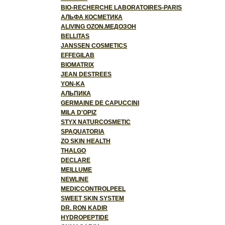
BIO-RECHERCHE LABORATOIRES-PARIS
АЛЬФА КОСМЕТИКА
ALIVING OZON.МЕДОЗОН
BELLITAS
JANSSEN COSMETICS
EFFEGILAB
BIOMATRIX
JEAN DESTREES
YON-KA
АЛЬПИКА
GERMAINE DE CAPUCCINI
MILA D'OPIZ
STYX NATURCOSMETIC
SPAQUATORIA
ZO SKIN HEALTH
THALGO
DECLARE
MEILLUME
NEWLINE
MEDICCONTROLPEEL
SWEET SKIN SYSTEM
DR. RON KADIR
HYDROPEPTIDE