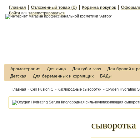
Главная
Отложенный товар (0)
Корзина покупок
Оформле
Войти
или
зарегистрироваться
Ароматерапия
Для лица
Для губ и глаз
Для бровей и р
Детская
Для беременных и кормящих
БАДы
Главная
»
Cell Fusion C
»
Кислородные сыворотки
»
Oxygen Hydrating
сыворотка