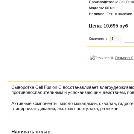
Производитель:
Cell Fus
Модель:
60 мл
Наличие:
Есть в наличии
Цена:
10,695 руб
Количество:
Отзывов: 0
Сыворотка Cell Fusion C восстанавливает влагоудержива
противовоспалительным и успокаивающим действием, по
Активные компоненты: масло макадамии, сквалан, гидрог
глицирризат дикалия, экстракт портулака, р-глюкан.
Написать отзыв