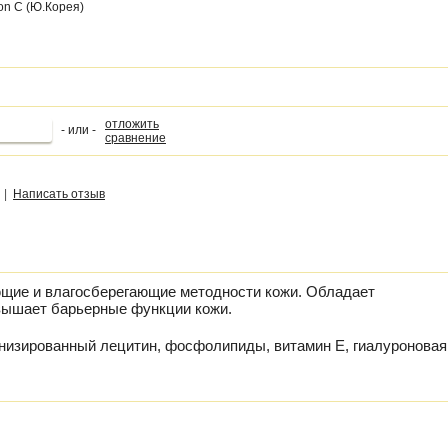
ion C (Ю.Корея)
отложить
- или -
сравнение
|
Написать отзыв
ющие и влагосберегающие методности кожи. Обладает
вышает барьерные функции кожи.
енизированный лецитин, фосфолипиды, витамин Е, гиалуроновая