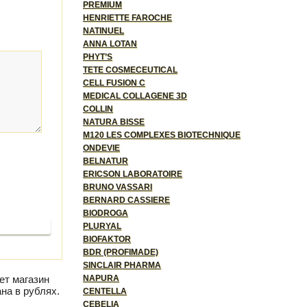
PREMIUM
HENRIETTE FAROCHE
NATINUEL
ANNA LOTAN
PHYT’S
TETE COSMECEUTICAL
CELL FUSION C
MEDICAL COLLAGENE 3D
COLLIN
NATURA BISSE
M120 LES COMPLEXES BIOTECHNIQUE
ONDEVIE
BELNATUR
ERICSON LABORATOIRE
BRUNO VASSARI
BERNARD CASSIERE
BIODROGA
родолжить
PLURYAL
BIOFAKTOR
BDR (PROFIMADE)
SINCLAIR PHARMA
ет магазин
NAPURA
на в рублях.
CENTELLA
CEBELIA