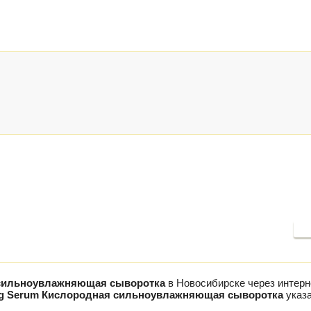
П
 сильноувлажняющая сыворотка
в Новосибирске через интерн
ng Serum Кислородная сильноувлажняющая сыворотка
указа