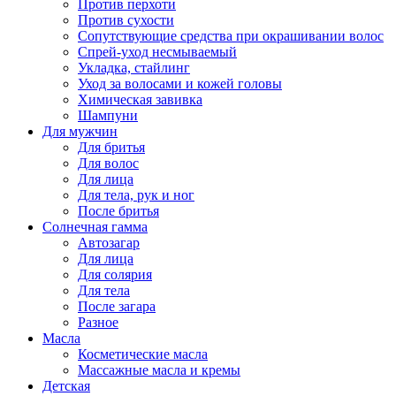
Против перхоти
Против сухости
Сопутствующие средства при окрашивании волос
Спрей-уход несмываемый
Укладка, стайлинг
Уход за волосами и кожей головы
Химическая завивка
Шампуни
Для мужчин
Для бритья
Для волос
Для лица
Для тела, рук и ног
После бритья
Солнечная гамма
Автозагар
Для лица
Для солярия
Для тела
После загара
Разное
Масла
Косметические масла
Массажные масла и кремы
Детская