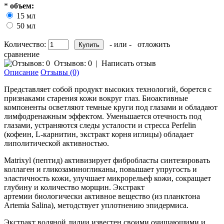
*
объем:
15 мл
50 мл
Количество:
- или -
отложить
сравнение
Отзывов: 0
|
Написать отзыв
Описание
Отзывы (0)
Представляет собой продукт высоких технологий, борется с
признаками старения кожи вокруг глаз. Биоактивные
компоненты осветляют темные круги под глазами и обладают
лимфодренажным эффектом. Уменьшается отечность под
глазами, устраняются следы усталости и стресса Perfelin
(кофеин, L-карнитин, экстракт корня иглицы) обладает
липолитической активностью.
Matrixyl (пептид) активизирует фибробласты синтезировать
коллаген и гликозаминогликаны, повышает упругость и
эластичность кожи, улучшает микрорельеф кожи, сокращает
глубину и количество морщин. Экстракт
артемии биологически активное вещество (из планктона
Artemia Salina), методствует уплотнению эпидермиса.
Экстракт водяной лилии известен своими очищающими и