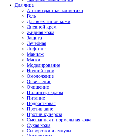
Для лица
Антивозрастная косметика
Гель
Для всех типов кожи
Дневной крем
Жирная кожа
Защита
Лечебная
Лифтинг
Макияж
Маски
Моделирование
Ночной крем
Омоложение
Осветление
Очищение
Пилинги, скрабы
Питание
Подростковая
Против акне
Против купероза
Смешанная и нормальная кожа
Сухая кожа
Сыворотки и ампулы