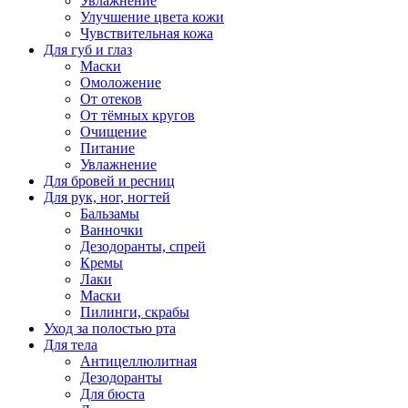
Увлажнение
Улучшение цвета кожи
Чувствительная кожа
Для губ и глаз
Маски
Омоложение
От отеков
От тёмных кругов
Очищение
Питание
Увлажнение
Для бровей и ресниц
Для рук, ног, ногтей
Бальзамы
Ванночки
Дезодоранты, спрей
Кремы
Лаки
Маски
Пилинги, скрабы
Уход за полостью рта
Для тела
Антицеллюлитная
Дезодоранты
Для бюста