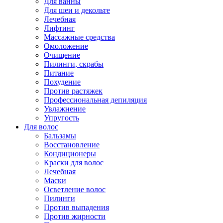
Для ванны
Для шеи и декольте
Лечебная
Лифтинг
Массажные средства
Омоложение
Очищение
Пилинги, скрабы
Питание
Похудение
Против растяжек
Профессиональная депиляция
Увлажнение
Упругость
Для волос
Бальзамы
Восстановление
Кондиционеры
Краски для волос
Лечебная
Маски
Осветление волос
Пилинги
Против выпадения
Против жирности