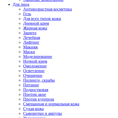
Для лица
Антивозрастная косметика
Гель
Для всех типов кожи
Дневной крем
Жирная кожа
Защита
Лечебная
Лифтинг
Макияж
Маски
Моделирование
Ночной крем
Омоложение
Осветление
Очищение
Пилинги, скрабы
Питание
Подростковая
Против акне
Против купероза
Смешанная и нормальная кожа
Сухая кожа
Сыворотки и ампулы