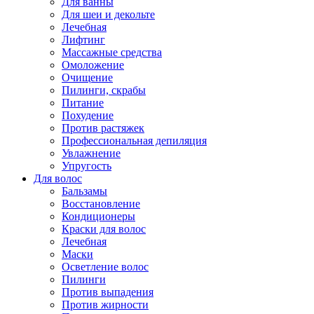
Для ванны
Для шеи и декольте
Лечебная
Лифтинг
Массажные средства
Омоложение
Очищение
Пилинги, скрабы
Питание
Похудение
Против растяжек
Профессиональная депиляция
Увлажнение
Упругость
Для волос
Бальзамы
Восстановление
Кондиционеры
Краски для волос
Лечебная
Маски
Осветление волос
Пилинги
Против выпадения
Против жирности