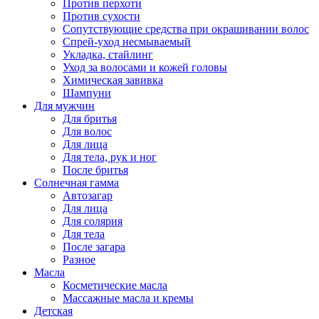
Против перхоти
Против сухости
Сопутствующие средства при окрашивании волос
Спрей-уход несмываемый
Укладка, стайлинг
Уход за волосами и кожей головы
Химическая завивка
Шампуни
Для мужчин
Для бритья
Для волос
Для лица
Для тела, рук и ног
После бритья
Солнечная гамма
Автозагар
Для лица
Для солярия
Для тела
После загара
Разное
Масла
Косметические масла
Массажные масла и кремы
Детская