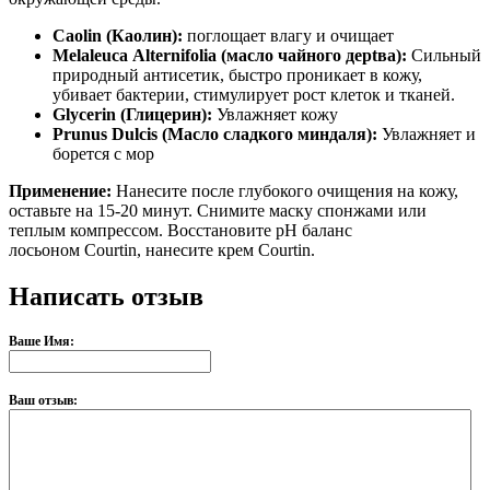
Caolin
(Каолин):
поглощает влагу и очищает
Melaleuca
Alternifolia
(масло чайного дер
t
ва):
Сильный
природный антисетик, быстро проникает в кожу,
убивает бактерии, стимулирует рост клеток и тканей.
Glycerin
(Глицерин):
Увлажняет кожу
Prunus Dulcis (Масло сладкого миндаля):
Увлажняет и
борется с мор
Применение:
Нанесите после глубокого очищения на кожу,
оставьте на 15-20 минут. Снимите маску спонжами или
теплым компрессом. Восстановите рН баланс
лосьоном Courtin, нанесите крем Courtin.
Написать отзыв
Ваше Имя:
Ваш отзыв: