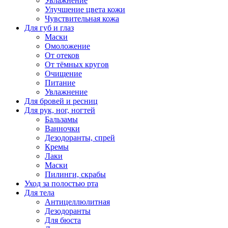
Увлажнение
Улучшение цвета кожи
Чувствительная кожа
Для губ и глаз
Маски
Омоложение
От отеков
От тёмных кругов
Очищение
Питание
Увлажнение
Для бровей и ресниц
Для рук, ног, ногтей
Бальзамы
Ванночки
Дезодоранты, спрей
Кремы
Лаки
Маски
Пилинги, скрабы
Уход за полостью рта
Для тела
Антицеллюлитная
Дезодоранты
Для бюста